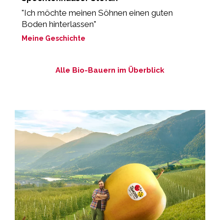
"Ich möchte meinen Söhnen einen guten
„
Boden hinterlassen"
d
Meine Geschichte
M
Alle Bio-Bauern im Überblick