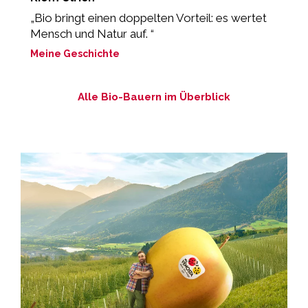
„Bio bringt einen doppelten Vorteil: es wertet
„
Mensch und Natur auf. “
z
Meine Geschichte
M
Alle Bio-Bauern im Überblick