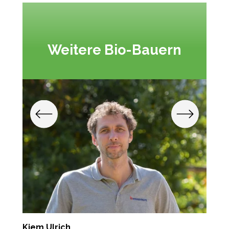
Weitere Bio-Bauern
Kiem Ulrich
E