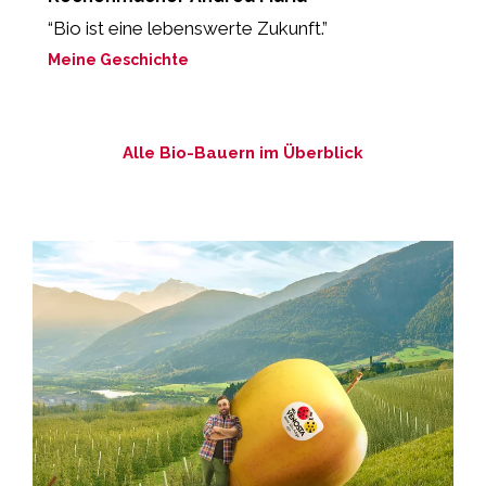
“Bio ist eine lebenswerte Zukunft.”
“
b
Meine Geschichte
M
Alle Bio-Bauern im Überblick