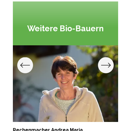
Weitere Bio-Bauern
Rechenmacher Andrea Maria
P