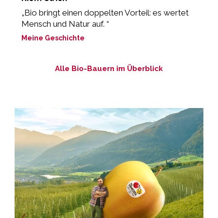
„Bio bringt einen doppelten Vorteil: es wertet
„
Mensch und Natur auf. “
z
Meine Geschichte
M
Alle Bio-Bauern im Überblick