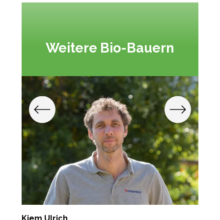
Weitere Bio-Bauern
Kiem Ulrich
E