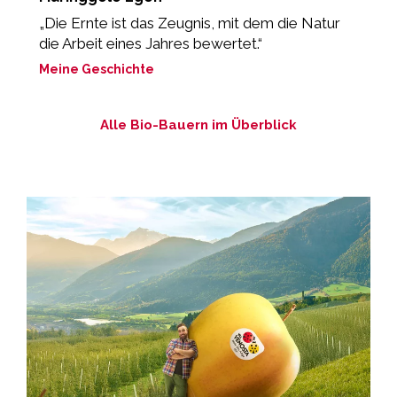
„Die Ernte ist das Zeugnis, mit dem die Natur
„
die Arbeit eines Jahres bewertet.“
L
Meine Geschichte
M
Alle Bio-Bauern im Überblick