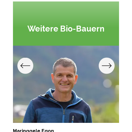
Weitere Bio-Bauern
Maringgele Egon
F