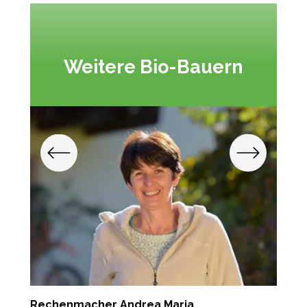
Weitere Bio-Bauern
Rechenmacher Andrea Maria
T