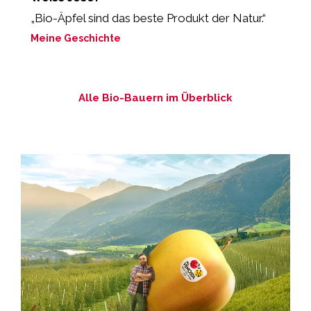
„Bio-Äpfel sind das beste Produkt der Natur.“
“
s
Meine Geschichte
M
Alle Bio-Bauern im Überblick