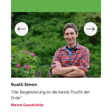
Ruatti Simon
O
“Die Begeisterung ist die beste Frucht der
"
Erde.”
gu
Meine Geschichte
M