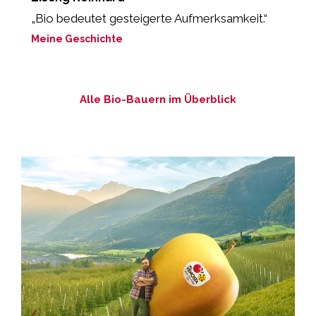
„Bio bedeutet gesteigerte Aufmerksamkeit.“
„
P
Meine Geschichte
M
Alle Bio-Bauern im Überblick