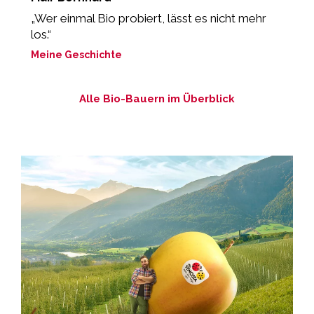
„Wer einmal Bio probiert, lässt es nicht mehr
„
los.“
M
Meine Geschichte
Alle Bio-Bauern im Überblick