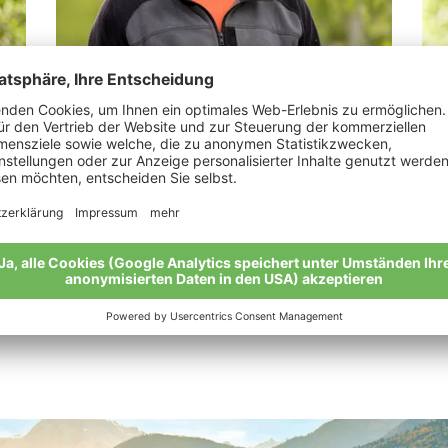
Bachmann Rudolf
Lu
„Im Bio-Anbau ist alles viel entspannter“
“Me
Lan
Meine Geschichte
Mei
Alle Bio-Bauern im Überblick