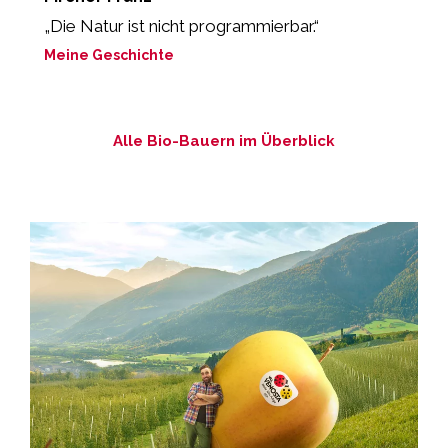
„Die Natur ist nicht programmierbar.“
„
e
Meine Geschichte
M
Alle Bio-Bauern im Überblick