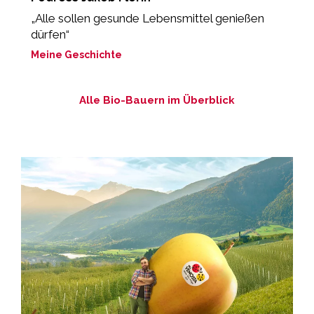
d
„Alle sollen gesunde Lebensmittel genießen
dürfen“
„
Meine Geschichte
M
Alle Bio-Bauern im Überblick