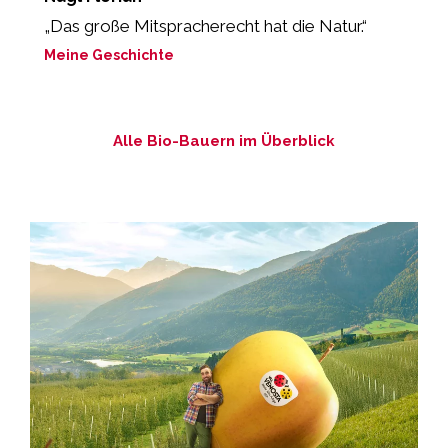
„Das große Mitspracherecht hat die Natur.“
„
g
Meine Geschichte
M
Alle Bio-Bauern im Überblick