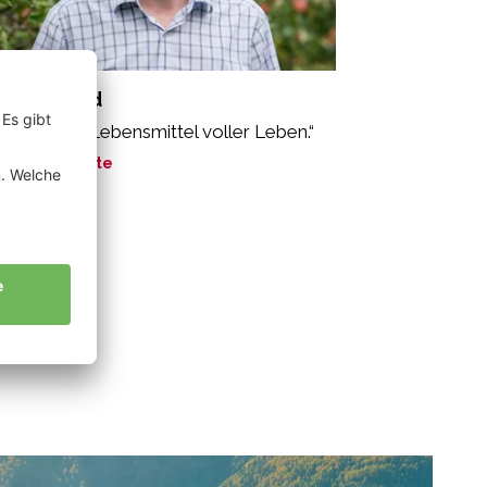
rner Alfred
oäpfel sind Lebensmittel voller Leben.“
ne Geschichte