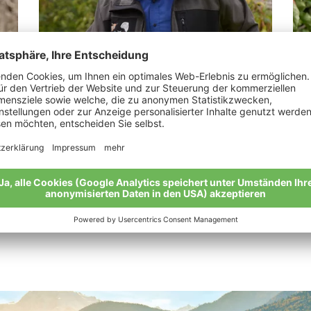
Kobler Augustin
Ka
„Ein Bioapfel ist die perfekte Verbindung
„Bi
von Mensch und Natur.“
Mei
Meine Geschichte
Alle Bio-Bauern im Überblick