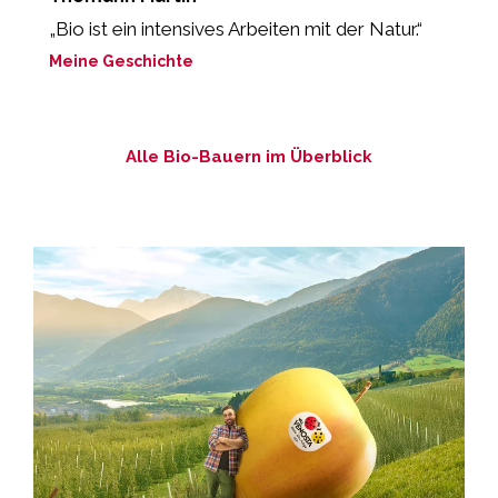
„Bio ist ein intensives Arbeiten mit der Natur.“
„
M
Meine Geschichte
M
Alle Bio-Bauern im Überblick