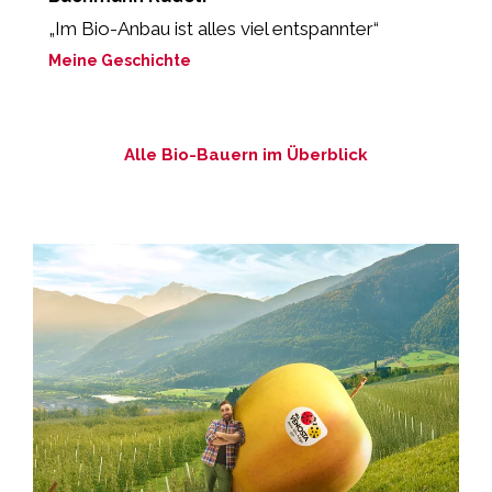
„Im Bio-Anbau ist alles viel entspannter“
„
g
Meine Geschichte
M
Alle Bio-Bauern im Überblick