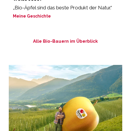
„Bio-Äpfel sind das beste Produkt der Natur.“
„
Meine Geschichte
M
Alle Bio-Bauern im Überblick