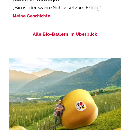
„Bio ist der wahre Schlüssel zum Erfolg.“
“
Meine Geschichte
M
Alle Bio-Bauern im Überblick