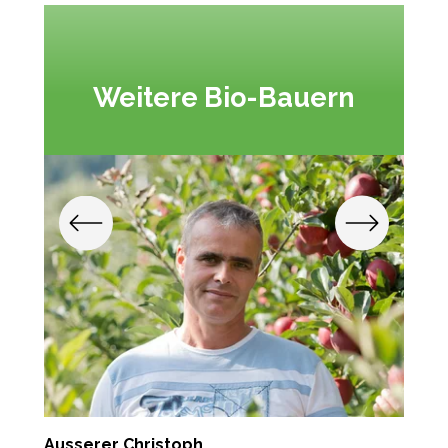
Weitere Bio-Bauern
Ausserer Christoph
S