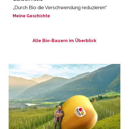
„Durch Bio die Verschwendung reduzieren“
„
Meine Geschichte
M
Alle Bio-Bauern im Überblick