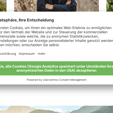
Thomann Martin
Ka
„Bio ist ein intensives Arbeiten mit der
„Bi
Natur.“
Mei
Meine Geschichte
Alle Bio-Bauern im Überblick