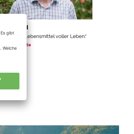
rner Alfred
oäpfel sind Lebensmittel voller Leben.“
ne Geschichte