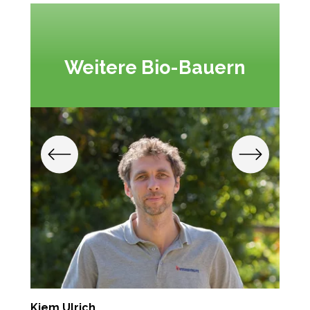
Weitere Bio-Bauern
Kiem Ulrich
E