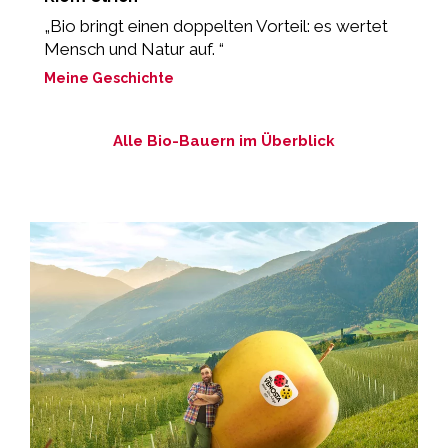
„Bio bringt einen doppelten Vorteil: es wertet
„
Mensch und Natur auf. “
z
Meine Geschichte
M
Alle Bio-Bauern im Überblick