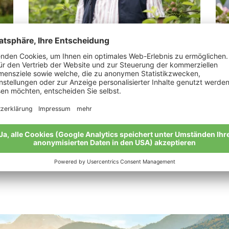
Sonnenburger Josef
Ta
“Mein Herz schlägt für die biologische
“Ei
Landwirtschaft.”
Mei
Meine Geschichte
Alle Bio-Bauern im Überblick