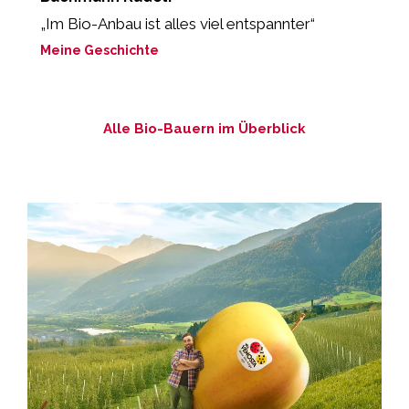
„Im Bio-Anbau ist alles viel entspannter“
“
L
Meine Geschichte
M
Alle Bio-Bauern im Überblick