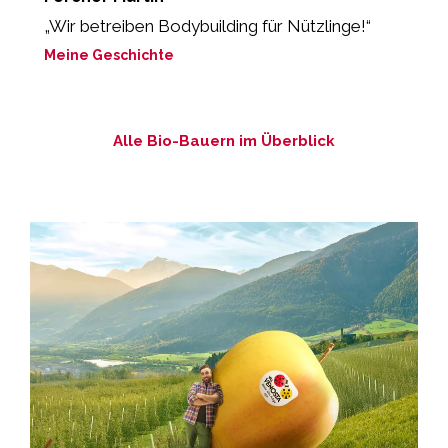
„Wir betreiben Bodybuilding für Nützlinge!“
„
lo
Meine Geschichte
M
Alle Bio-Bauern im Überblick