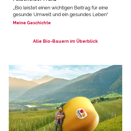
„Bio leistet einen wichtigen Beitrag für eine
„
gesunde Umwelt und ein gesundes Leben“
M
Meine Geschichte
Alle Bio-Bauern im Überblick