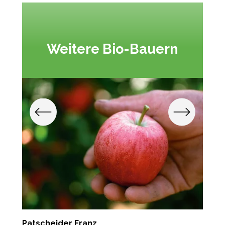
Weitere Bio-Bauern
Patscheider Franz
F