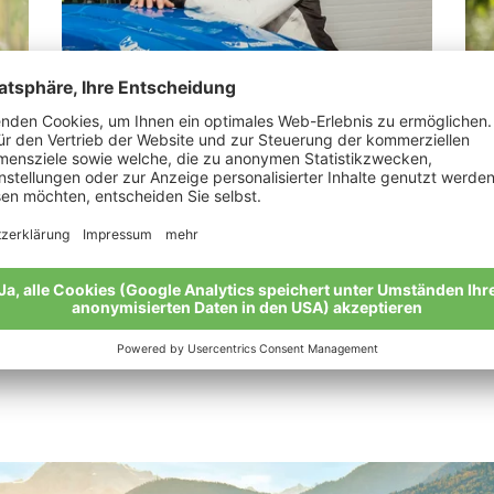
Forcher Martin
Ma
„Wir betreiben Bodybuilding für Nützlinge!“
„We
meh
Meine Geschichte
Mei
Alle Bio-Bauern im Überblick