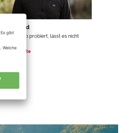
ir Bernhard
r einmal Bio probiert, lässt es nicht
r los.“
ne Geschichte