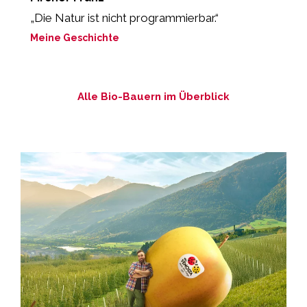
„Die Natur ist nicht programmierbar.“
„
P
Meine Geschichte
M
Alle Bio-Bauern im Überblick