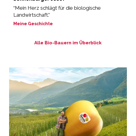
“Mein Herz schlägt für die biologische
„
Landwirtschaft.”
M
Meine Geschichte
Alle Bio-Bauern im Überblick