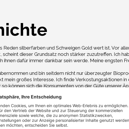
hichte
 Reden silberfarben und Schweigen Gold wert ist. Vor alle
 scheint dieser Grundsatz noch stärker zuzutreffen. Ich ha
ch ihnen dafür immer dankbar sein werde. Meine engsten Fre
übernommen und bin seitdem nicht nur überzeugter Biopro
t mein großes Interesse. Ich finde Verkostungsaktionen i
 so können sich die Konsumenten von der Güte unserer Äpfe
Golden Delicious entdecken, der auf eher trockenen Böden
. Im direkten Gespräch mit den Konsumenten, kann man ihn
aufmerksamen Zuhörens ausgestattet sind, kann das Geschma
ist stille Beobachtung Gold wert. Sobald das Schwimmbadwa
ach, das meine Wiesen durch die Tropfberegnung beriesel