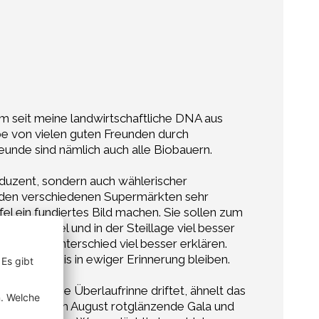
m seit meine landwirtschaftliche DNA aus
be von vielen guten Freunden durch
unde sind nämlich auch alle Biobauern.
duzent, sondern auch wählerischer
n den verschiedenen Supermärkten sehr
l ein fundiertes Bild machen. Sie sollen zum
 am Hügel und in der Steillage viel besser
en den Unterschied viel besser erklären.
ckserlebnis in ewiger Erinnerung bleiben.
sser in die Überlaufrinne driftet, ähnelt das
t und mir im August rotglänzende Gala und