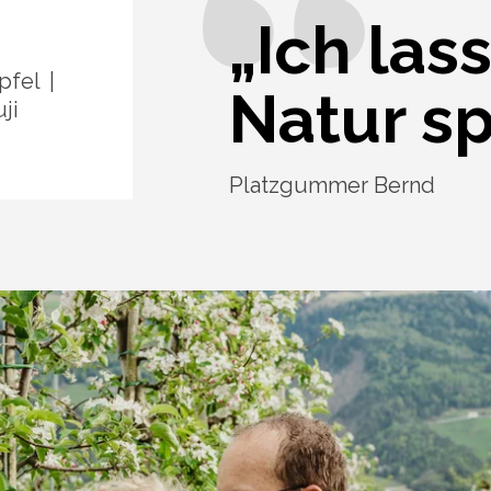
„Ich las
pfel
Natur s
ji
Platzgummer Bernd