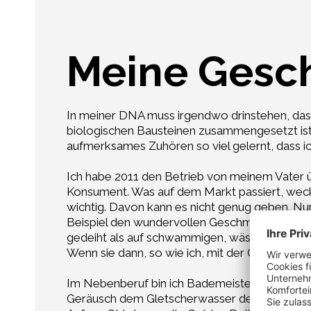
Meine Gesc
In meiner DNA muss irgendwo drinstehen, dass
biologischen Bausteinen zusammengesetzt ist,
aufmerksames Zuhören so viel gelernt, dass i
Ich habe 2011 den Betrieb von meinem Vater 
Konsument. Was auf dem Markt passiert, weck
wichtig. Davon kann es nicht genug geben. Nur
Beispiel den wundervollen Geschmack unseres 
gedeiht als auf schwammigen, wässrigen Böden
Wenn sie dann, so wie ich, mit der Gabe des 
Im Nebenberuf bin ich Bademeister. Auch dort 
Geräusch dem Gletscherwasser des Schnalserb