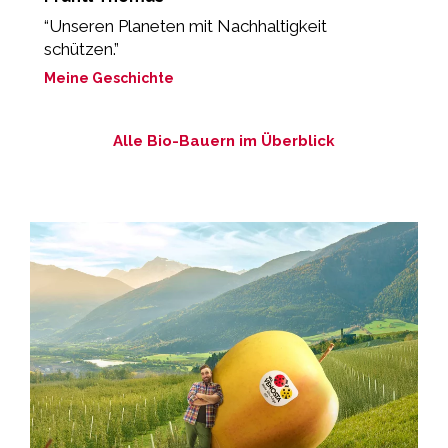
“Unseren Planeten mit Nachhaltigkeit
„
schützen.”
M
Meine Geschichte
Alle Bio-Bauern im Überblick