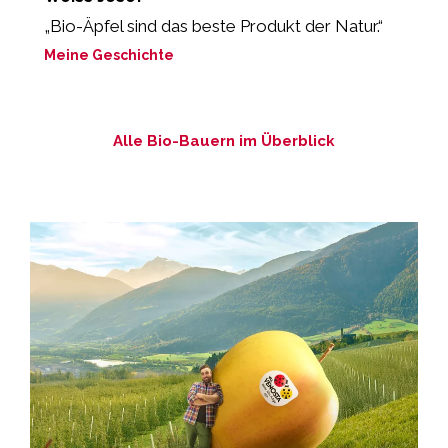
„Bio-Äpfel sind das beste Produkt der Natur.“
„
Meine Geschichte
M
Alle Bio-Bauern im Überblick