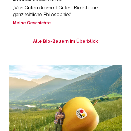
d
„Von Gutem kommt Gutes: Bio ist eine
M
ganzheitliche Philosophie.“
Meine Geschichte
Alle Bio-Bauern im Überblick