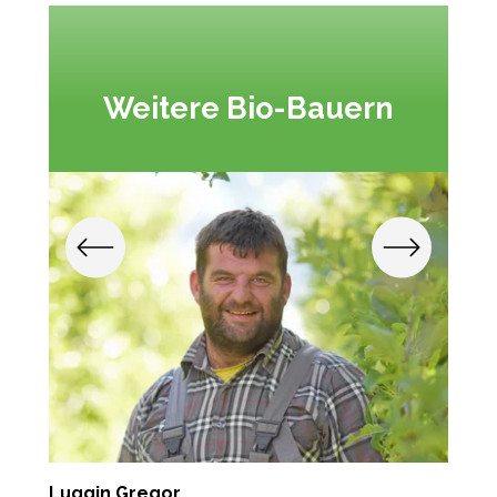
Weitere Bio-Bauern
Luggin Gregor
L