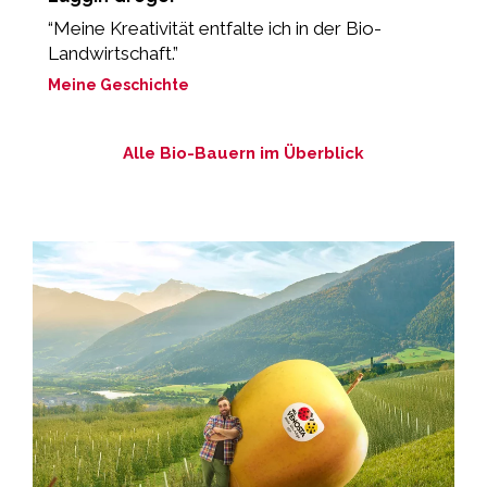
“Meine Kreativität entfalte ich in der Bio-
„
Landwirtschaft.”
g
Meine Geschichte
M
Alle Bio-Bauern im Überblick