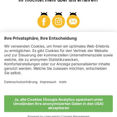
Ihr möchtet mehr über uns erfahren?
Business
Produzenten
©
2026
VI.P Gen. landw. Gesellschaft
MwSt-Nr. • IT00725570212
Elektronische Rechnung - Empfängercode • A4RZ960
Impressum
•
Cookie-Einstellungen
•
Datenschutz
•
Barrierefreiheitserklärung
•
Sitemap
produced by