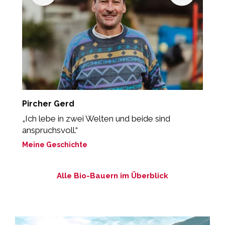
Pircher Gerd
H
„Ich lebe in zwei Welten und beide sind
„
anspruchsvoll.“
M
Meine Geschichte
Alle Bio-Bauern im Überblick