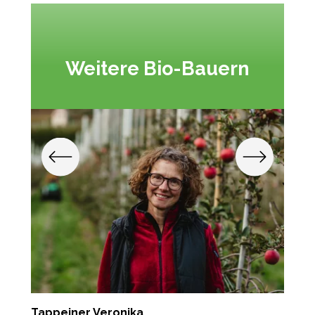
Weitere Bio-Bauern
Tappeiner Veronika
G