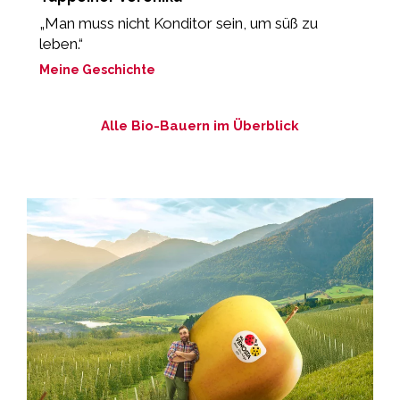
„Man muss nicht Konditor sein, um süß zu
„
leben.“
M
Meine Geschichte
Alle Bio-Bauern im Überblick