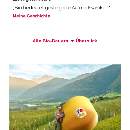
„Bio bedeutet gesteigerte Aufmerksamkeit.“
"
M
Meine Geschichte
M
Alle Bio-Bauern im Überblick