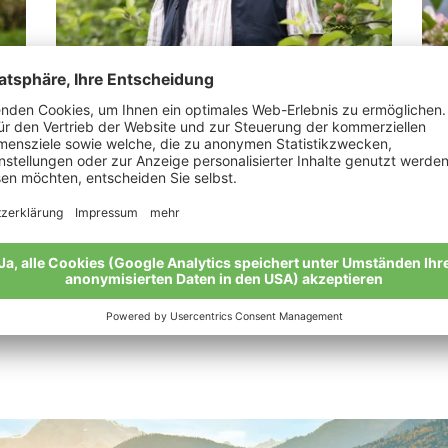
Sonnenburger Josef
Ta
“Mein Herz schlägt für die biologische
“Ei
Landwirtschaft.”
Mei
Meine Geschichte
Alle Bio-Bauern im Überblick