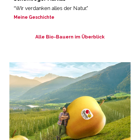
“Wir verdanken alles der Natur.”
„
Meine Geschichte
M
Alle Bio-Bauern im Überblick