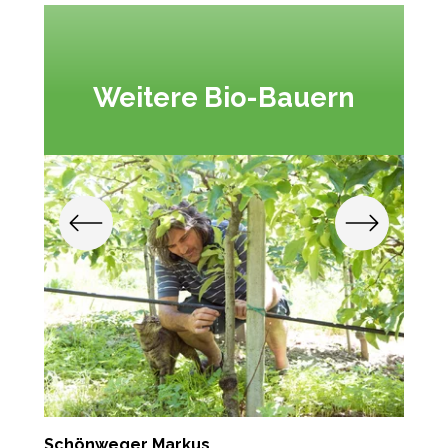
Weitere Bio-Bauern
Schönweger Markus
A