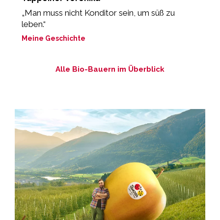
„Man muss nicht Konditor sein, um süß zu
„
leben.“
m
Meine Geschichte
M
Alle Bio-Bauern im Überblick