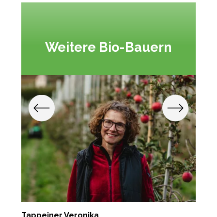
Weitere Bio-Bauern
Tappeiner Veronika
K