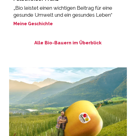
„Bio leistet einen wichtigen Beitrag für eine
„
gesunde Umwelt und ein gesundes Leben“
M
Meine Geschichte
Alle Bio-Bauern im Überblick