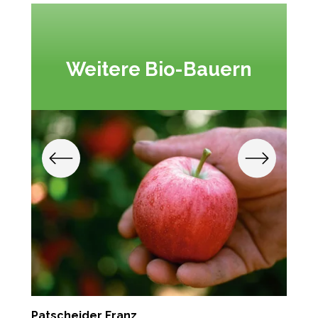
Weitere Bio-Bauern
Patscheider Franz
F