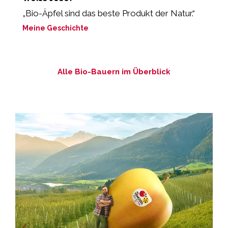
„Bio-Äpfel sind das beste Produkt der Natur.“
„
Meine Geschichte
M
Alle Bio-Bauern im Überblick