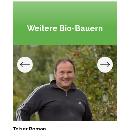
Weitere Bio-Bauern
Telser Roman
R