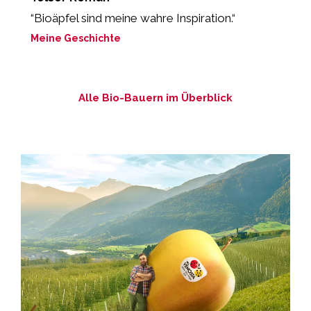
“Bioäpfel sind meine wahre Inspiration.“
„
b
Meine Geschichte
M
Alle Bio-Bauern im Überblick