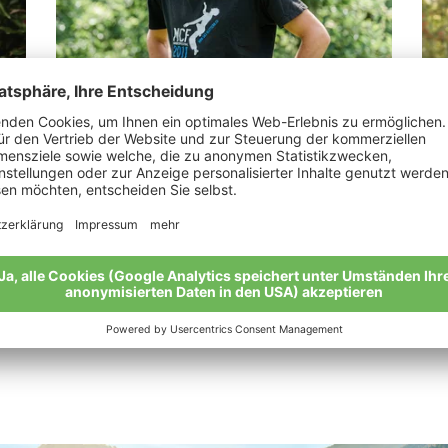
Pedross Jakob Florin
Sp
r
„Alle sollen gesunde Lebensmittel genießen
"Ic
dürfen“
Bod
“
Meine Geschichte
Mei
Alle Bio-Bauern im Überblick