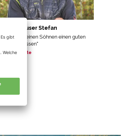
echtenhauser Stefan
h möchte meinen Söhnen einen guten
en hinterlassen"
ne Geschichte