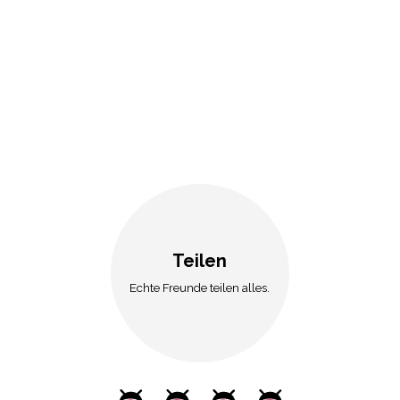
Jetzt verfügbar!
Nicoter / Kanzi®-Äpfel online kaufen bei La
Saporeria. Bestellen, reinbeißen und
genießen!
Teilen
Echte Freunde teilen alles.