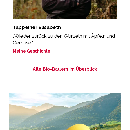
Tappeiner Elisabeth
I
g
„Wieder zurück zu den Wurzeln mit Äpfeln und
“
Gemüse.“
s
Meine Geschichte
M
Alle Bio-Bauern im Überblick