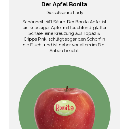
Nicoter / Kanzi®
Der Apfel Bonita
Die ausgewogene Erfrischung
Die süßsaure Lady
Mit seiner richtigen Balance zwischen
Schönheit trifft Säure: Der Bonita Apfel ist
Süße und Säure sorgt der saftige Nicoter
ein knackiger Apfel mit leuchtend-glatter
/ Kanzi® Apfel für ein harmonisches
Schale, eine Kreuzung aus Topaz &
Geschmackserlebnis und stärkende
Cripps Pink, schlägt sogar den Schorf in
Energie für Körper und Geist – fast wie
die Flucht und ist daher vor allem im Bio-
Musik für den Gaumen.
Anbau beliebt.