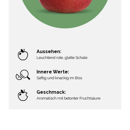
Video abspielen
Aussehen:
Aussehen:
Leuchtend rote, glatte Schale
rote Deckfarbe mit gelber Zweitfarbe,
rundliche Form
Innere Werte:
Innere Werte:
Saftig und knackig im Biss
kompaktes, festes Fruchtfleisch, sehr
knackig und saftig
Geschmack:
Aromatisch mit betonter Fruchtsäure
Geschmack:
ausgeglichenes Zucker-Säure-Verhältnis