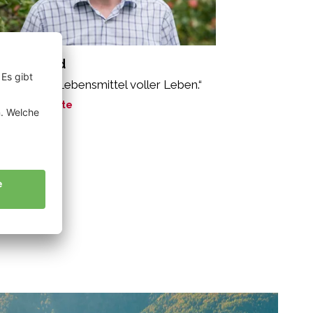
rner Alfred
oäpfel sind Lebensmittel voller Leben.“
ne Geschichte