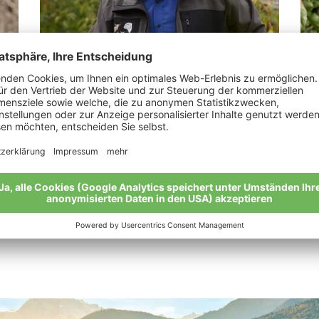
Kobler Augustin
Ka
„Ein Bioapfel ist die perfekte Verbindung
„Bi
von Mensch und Natur.“
Mei
Meine Geschichte
Alle Bio-Bauern im Überblick