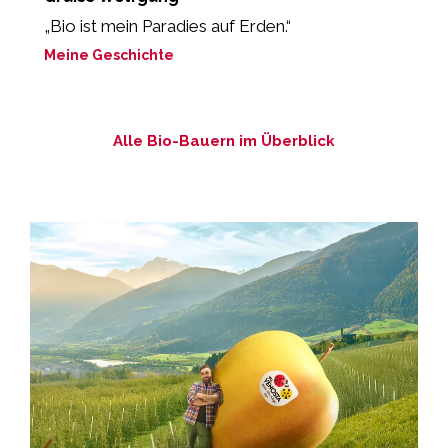
„Bio ist mein Paradies auf Erden.“
„
l
Meine Geschichte
M
Alle Bio-Bauern im Überblick