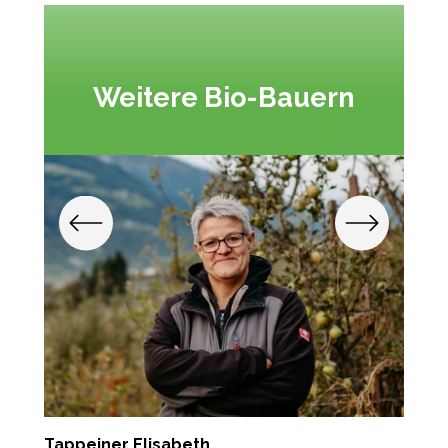
Weitere Bio-Bauern
Tappeiner Elisabeth
P