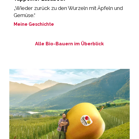
„Wieder zurück zu den Wurzeln mit Äpfeln und
M
Gemüse.“
Meine Geschichte
Alle Bio-Bauern im Überblick