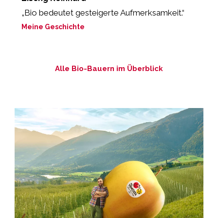
„Bio bedeutet gesteigerte Aufmerksamkeit.“
"
M
Meine Geschichte
M
Alle Bio-Bauern im Überblick