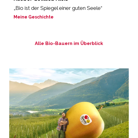
„Bio ist der Spiegel einer guten Seele“
M
Meine Geschichte
Alle Bio-Bauern im Überblick